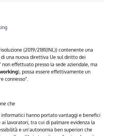
ing
risoluzione (2019/2181(INL)) contenente una
 una nuova direttiva Ue sul diritto dei
o” non effettuato presso la sede aziendale, ma
working
), possa essere effettivamente un
pre connesso”.
ione che
ti informatici hanno portato vantaggi e benefici
 ai lavoratori, tra cui di palmare evidenza la
lessibilità e un’autonomia ben superiori che