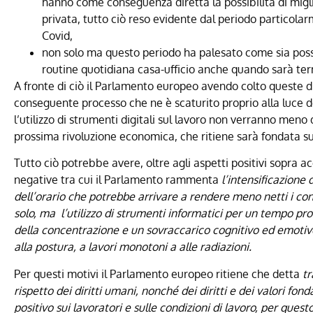
hanno come conseguenza diretta la possibilità di miglio
privata, tutto ciò reso evidente dal periodo particola
Covid,
non solo ma questo periodo ha palesato come sia possi
routine quotidiana casa-ufficio anche quando sarà ter
A fronte di ciò il Parlamento europeo avendo colto queste d
conseguente processo che ne è scaturito proprio alla luce d
l’utilizzo di strumenti digitali sul lavoro non verranno me
prossima rivoluzione economica, che ritiene sarà fondata sul
Tutto ciò potrebbe avere, oltre agli aspetti positivi sopra 
negative tra cui il Parlamento rammenta
l’intensificazione
dell’orario che potrebbe arrivare a rendere meno netti i confi
solo, ma l’utilizzo di strumenti informatici per un tempo p
della concentrazione e un sovraccarico cognitivo ed emotivo
alla postura, a lavori monotoni a alle radiazioni.
Per questi motivi il Parlamento europeo ritiene che detta
tr
rispetto dei diritti umani, nonché dei diritti e dei valori f
positivo sui lavoratori e sulle condizioni di lavoro, per ques