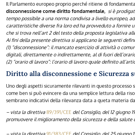
Il Parlamento europeo proprio perché ritiene di fondamenta
disconnessione come diritto fondamentale,
si è prodigat
tempo possibile a una norma condivisa a livello europeo, ad 
caratteristiche diverse fra loro ed ha provveduto a fornire u
che si trova nell’art 2 del testo della proposta legislativa all
Ai fini della presente direttiva si applicano le seguenti defini
(1) “disconnessione”: il mancato esercizio di attività o comu
digitali, direttamente o indirettamente, al di fuori dell’orario
(2) “orario di lavoro”: l’orario di lavoro quale definito all’ar
Diritto alla disconnessione e Sicurezza s
Uno degli aspetti sicuramente rilevanti in questo processo s
come ben si può evincere da una semplice lettura della risol
sembrano indicativi della rilevanza data a queta materia d
– vista la direttiva
89/391/CEE
del Consiglio, del 12 giugno 
promuovere il miglioramento della sicurezza e della salute de
– vista la direttiva
91/383/CEE
del Consiglio, del 25 giugno 