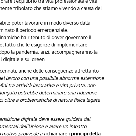
rare l’equilibrio tra vita professionale e vita
rmente tribolato che stiamo vivendo a causa del
bile poter lavorare in modo diverso dalla
minato il periodo emergenziale.
inamiche ha ritenuto di dover governare il
el fatto che le esigenze di implementare
no dopo la pandemia; anzi, accompagneranno la
 digitale e sul green.
accennati, anche delle conseguenze altrettanto
 del lavoro con una possibile abnorme estensione
ni tra attività lavorativa e vita privata, non
rolungato potrebbe determinare una riduzione
, oltre a problematiche di natura fisica legate
ansizione digitale deve essere guidata dal
ondamentali dell’Unione e avere un impatto
to motivo provvede a r
ichiamare i
principi della