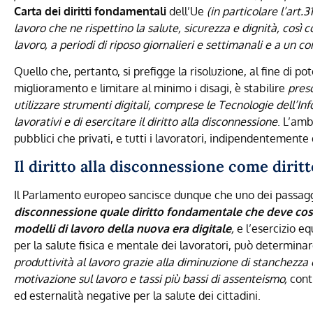
Carta dei diritti fondamentali
dell’Ue
(in particolare l’art.31
lavoro che ne rispettino la salute, sicurezza e dignità, così
lavoro, a periodi di riposo giornalieri e settimanali e a un c
Quello che, pertanto, si prefigge la risoluzione, al fine di po
miglioramento e limitare al minimo i disagi, è stabilire
pres
utilizzare strumenti digitali, comprese le Tecnologie dell’I
lavorativi e di esercitare il diritto alla disconnessione
. L’amb
pubblici che privati, e tutti i lavoratori, indipendentemente 
Il diritto alla disconnessione come diri
Il Parlamento europeo sancisce dunque che uno dei passaggi 
disconnessione quale diritto fondamentale che deve costi
modelli di lavoro della nuova era digitale
,
e l’esercizio eq
per la salute fisica e mentale dei lavoratori, può determina
produttività al lavoro grazie alla
diminuzione di stanchezza e 
motivazione sul lavoro e tassi più bassi di assenteismo,
cont
ed esternalità negative per la salute dei cittadini.