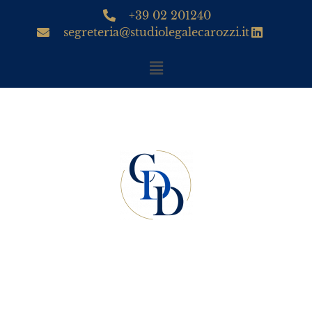
+39 02 201240
segreteria@studiolegalecarozzi.it