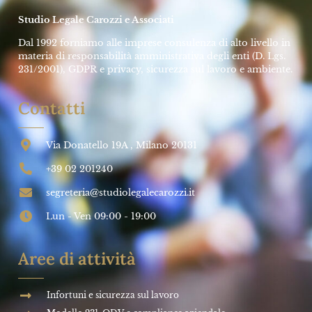
Studio Legale Carozzi e Associati
Dal 1992 forniamo alle imprese consulenza di alto livello in
materia di responsabilità amministrativa degli enti (D. Lgs.
231/2001), GDPR e privacy, sicurezza sul lavoro e ambiente.
Contatti
Via Donatello 19A , Milano 20131
+39 02 201240
segreteria@studiolegalecarozzi.it
Lun - Ven 09:00 - 19:00
Aree di attività
Infortuni e sicurezza sul lavoro