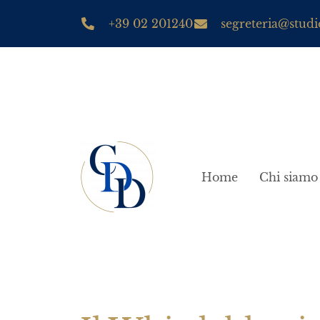
+39 02 201240
segreteria@studio
Home
Chi siamo