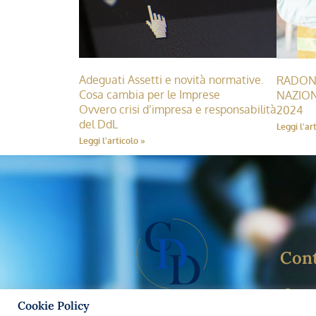
Adeguati Assetti e novità normative.
RADON:
Cosa cambia per le Imprese
NAZION
Ovvero crisi d’impresa e responsabilità
2024
del DdL
Leggi l'ar
Leggi l'articolo »
Cont
V
Cookie Policy
Studio Legale Carozzi e Associati