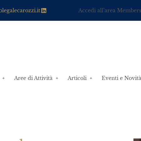
legalecarozzi.it
Accedi all’area Member
Aree di Attività
Articoli
Eventi e Novit