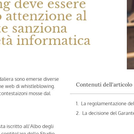
ng deve essere
 attenzione al
te sanziona
età informatica
edaliera sono emerse diverse
Contenuti dell'articolo
ione web di whistleblowing.
 contestaizoni mosse dal
La regolamentazione del
La decisione del Garant
a iscritto all’Albo degli
 contitolare dello Studio