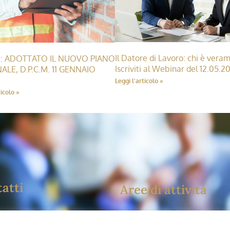
Il Datore di Lavoro: chi è vera
 ADOTTATO IL NUOVO PIANO
Iscriviti al Webinar del 12.05.2
ALE, D.P.C.M. 11 GENNAIO
Leggi l'articolo »
ticolo »
atti
Aree di attività
ia Donatello 19A , Milano 20131
Infortuni e sicurezza sul lav
Modello 231, ODV e compli