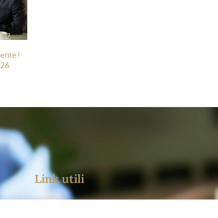
mente?
026
Link utili
Eventi in Programma
oro
ance