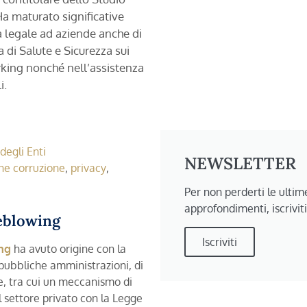
Ha maturato significative
 legale ad aziende anche di
 di Salute e Sicurezza sui
rking nonché nell’assistenza
i.
degli Enti
NEWSLETTER
ne corruzione
,
privacy
,
Per non perderti le ultime
approfondimenti, iscrivit
eblowing
Iscriviti
ng
ha avuto origine con la
pubbliche amministrazioni, di
ne, tra cui un meccanismo di
l settore privato con la Legge