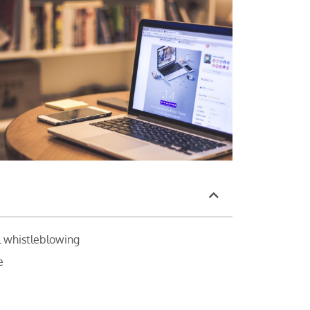
 whistleblowing
e