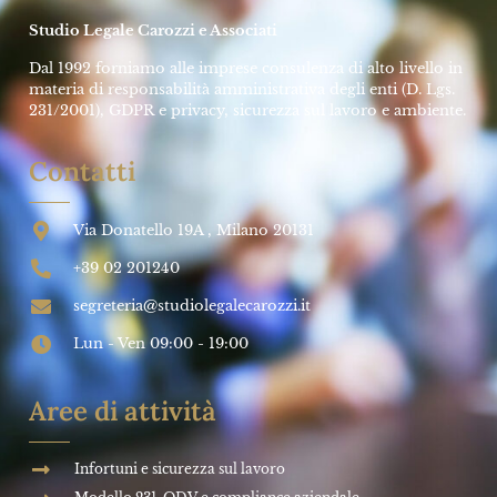
Studio Legale Carozzi e Associati
Dal 1992 forniamo alle imprese consulenza di alto livello in
materia di responsabilità amministrativa degli enti (D. Lgs.
231/2001), GDPR e privacy, sicurezza sul lavoro e ambiente.
Contatti
Via Donatello 19A , Milano 20131
+39 02 201240
segreteria@studiolegalecarozzi.it
Lun - Ven 09:00 - 19:00
Aree di attività
Infortuni e sicurezza sul lavoro