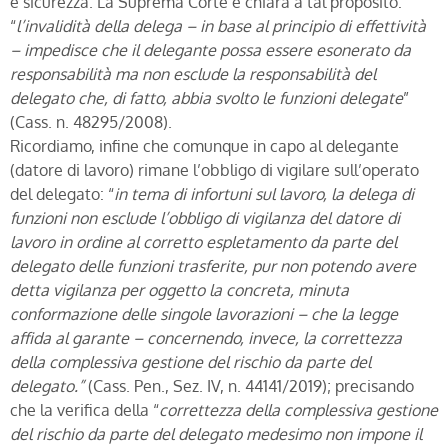
e sicurezza. La Suprema Corte è chiara a tal proposito:
“
l’invalidità della delega – in base al principio di effettività
– impedisce che il delegante possa essere esonerato da
responsabilità ma non esclude la responsabilità del
delegato che, di fatto, abbia svolto le funzioni delegate
”
(Cass. n. 48295/2008).
Ricordiamo, infine che comunque in capo al delegante
(datore di lavoro) rimane l’obbligo di vigilare sull’operato
del delegato: “
in tema di infortuni sul lavoro, la delega di
funzioni non esclude l’obbligo di vigilanza del datore di
lavoro in ordine al corretto espletamento da parte del
delegato delle funzioni trasferite, pur non potendo avere
detta vigilanza per oggetto la concreta, minuta
conformazione delle singole lavorazioni – che la legge
affida al garante – concernendo, invece, la correttezza
della complessiva gestione del rischio da parte del
delegato.”
(Cass. Pen., Sez. IV, n. 44141/2019); precisando
che la verifica della “
correttezza della complessiva gestione
del rischio da parte del delegato medesimo non impone il