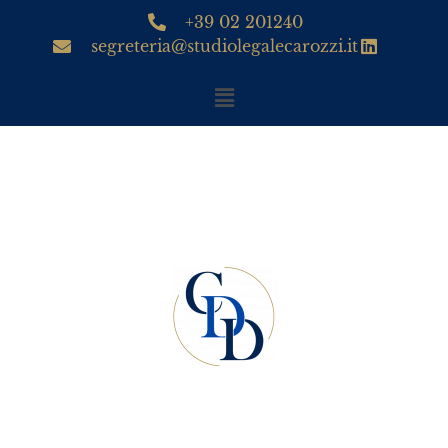
+39 02 201240
segreteria@studiolegalecarozzi.it