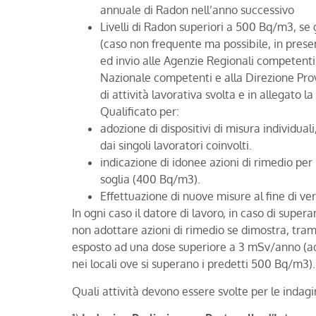
annuale di Radon nell’anno successivo
Livelli di Radon superiori a 500 Bq/m3, se g
(caso non frequente ma possibile, in presen
ed invio alle Agenzie Regionali competenti p
Nazionale competenti e alla Direzione Prov
di attività lavorativa svolta e in allegato l
Qualificato per:
adozione di dispositivi di misura individuali
dai singoli lavoratori coinvolti.
indicazione di idonee azioni di rimedio per 
soglia (400 Bq/m3).
Effettuazione di nuove misure al fine di veri
In ogni caso il datore di lavoro, in caso di super
non adottare azioni di rimedio se dimostra, tram
esposto ad una dose superiore a 3 mSv/anno (ad
nei locali ove si superano i predetti 500 Bq/m3).
Quali attività devono essere svolte per le indagi