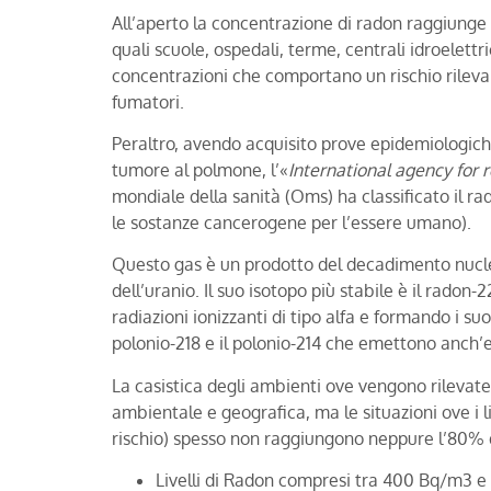
All’aperto la concentrazione di radon raggiunge liv
quali scuole, ospedali, terme, centrali idroelet
concentrazioni che comportano un rischio rilevant
fumatori.
Peraltro, avendo acquisito prove epidemiologiche
tumore al polmone, l’«
International agency for 
mondiale della sanità (Oms) ha classificato il ra
le sostanze cancerogene per l’essere umano).
Questo gas è un prodotto del decadimento nucle
dell’uranio. Il suo isotopo più stabile è il radon
radiazioni ionizzanti di tipo alfa e formando i suoi
polonio-218 e il polonio-214 che emettono anch’es
La casistica degli ambienti ove vengono rilevate
ambientale e geografica, ma le situazioni ove i l
rischio) spesso non raggiungono neppure l’80% de
Livelli di Radon compresi tra 400 Bq/m3 e