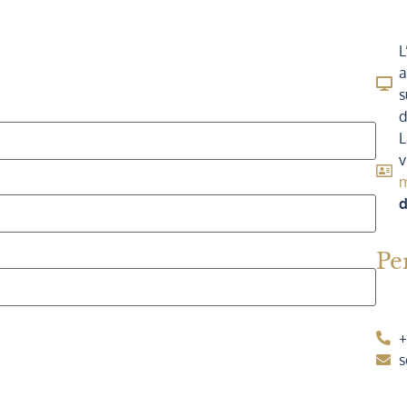
L
a
s
d
L
v
m
d
Pe
+
s