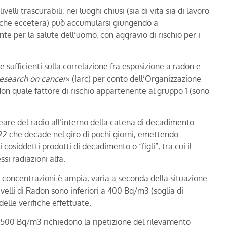
elli trascurabili, nei luoghi chiusi (sia di vita sia di lavoro
triche eccetera) può accumularsi giungendo a
e per la salute dell’uomo, con aggravio di rischio per i
 sufficienti sulla correlazione fra esposizione a radon e
research on cancer
» (Iarc) per conto dell’Organizzazione
don quale fattore di rischio appartenente al gruppo 1 (sono
are del radio all’interno della catena di decadimento
-222 che decade nel giro di pochi giorni, emettendo
 cosiddetti prodotti di decadimento o “figli”, tra cui il
si radiazioni alfa.
 concentrazioni è ampia, varia a seconda della situazione
ivelli di Radon sono inferiori a 400 Bq/m3 (soglia di
lle verifiche effettuate.
 500 Bq/m3 richiedono la ripetizione del rilevamento