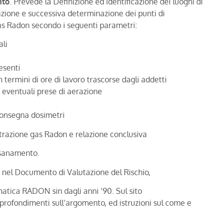
nto
. Prevede la Definizione ed identificazione dei luoghi di
tazione e successiva determinazione dei punti di
as Radon secondo i seguenti parametri:
ali
esenti
in termini di ore di lavoro trascorse dagli addetti
i eventuali prese di aerazione
 consegna dosimetri
ntrazione gas Radon e relazione conclusiva
risanamento.
re nel Documento di Valutazione del Rischio,
atica RADON sin dagli anni ’90. Sul sito
rofondimenti sull’argomento, ed istruzioni sul come e