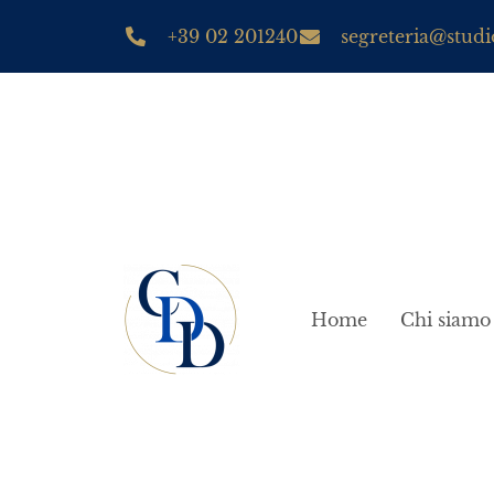
+39 02 201240
segreteria@studio
Home
Chi siamo