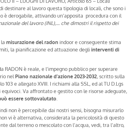
TITOLO II – LUOGHI DI LAVORO, Articolo 65 – Locali
di destinare al lavoro questa tipologia di locali, che sono i
eto è derogabile, attivando un’apposita procedura con il
nazionale del lavoro (INL),… che dimostri il rispetto dei
 la
misurazione del radon
indoor e conseguente stima
miti, la pianificazione ed attuazione degli
interventi di
o da RADON è reale, e l’impegno pubblico per superare
rio nel
Piano nazionale d’azione 2023-2032
, scritto sulla
o 103 e allegato XVIII. I richiami alla SSL, ed al TU D.Lgs
di equivoci. Va affrontato e gestito con le risorse adeguate,
può essere sottovalutato
.
uindi non è percepibile dai nostri sensi, bisogna misurarlo
 vi è alternativa, considerata la pericolosità di questo
te dal terreno o mescolato con l’acqua, vedi, tra l’altro,