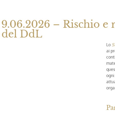
 9.06.2026 – Rischio e 
à del DdL
Lo
S
ai p
cont
mate
ques
ogni
attu
orga
Pa