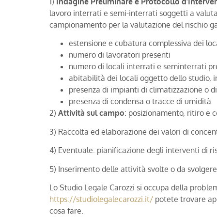
1)
Indagine Preliminare e Protocollo d’Interve
lavoro interrati e semi-interrati soggetti a valu
campionamento per la valutazione del rischio g
estensione e cubatura complessiva dei loc
numero di lavoratori presenti
numero di locali interrati e seminterrati pr
abitabilità dei locali oggetto dello studio, 
presenza di impianti di climatizzazione o d
presenza di condensa o tracce di umidità
2)
Attività sul campo
: posizionamento, ritiro e
3) Raccolta ed elaborazione dei valori di conce
4) Eventuale: pianificazione degli interventi di 
5) Inserimento delle attività svolte o da svolge
Lo Studio Legale Carozzi si occupa della problem
https://studiolegalecarozzi.it/
potete trovare app
cosa fare.