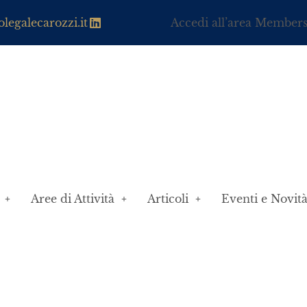
legalecarozzi.it
Accedi all’area Member
Aree di Attività
Articoli
Eventi e Novit