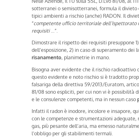
Nelle Aziende, il TU sulla SSL, D.Lvo 81/08, al 
sotterranei o semisotterranei, formula il divieto 
tipici ambienti a rischio (anche) RADON. Il divi
“
competente ufficio territoriale dell’Ispettorato 
requisiti
…”.
Dimostrare il rispetto dei requisiti presuppone 1)
dell’esposizione, 2) in caso di superamento dei li
risanamento
, planimetrie in mano.
Bisogna aver evidente che il rischio radioattiv
questo evidente e noto rischio si è tradotto prop
falsariga della direttiva 59/2013/Euratom, articol
81/08 sono espliciti, per cui non vi è possibilità 
e le consulenze competenti, ma in nessun caso
Infatti il radon è inodore, incolore e insapore, q
con le competenze e strumentazioni adeguate, non
gas, più pesante dell’aria, ma emesso naturalmen
l’obbligo per gli stabilimenti termali.