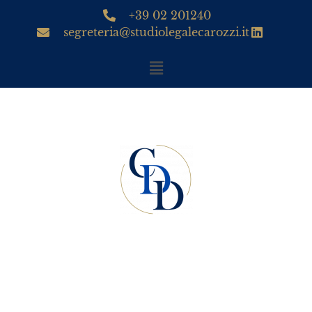
+39 02 201240
segreteria@studiolegalecarozzi.it