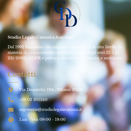
Studio Legale Carozzi e Associati
Dal 1992 forniamo alle imprese consulenza di alto livello in
materia di responsabilità amministrativa degli enti (D. Lgs.
231/2001), GDPR e privacy, sicurezza sul lavoro e ambiente.
Contatti
Via Donatello 19A , Milano 20131
+39 02 201240
segreteria@studiolegalecarozzi.it
Lun - Ven 09:00 - 19:00