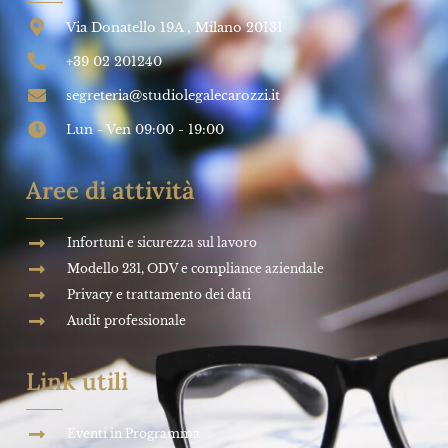
Via Donatello 19A , Milano 20131
+39 02 201240
segreteria@studiolegalecarozzi.it
Lun - Ven 09:00 - 19:00
Aree di attività
Infortuni e sicurezza sul lavoro
Modello 231, ODV e compliance aziendale
Privacy e trattamento dei dati
Audit professionale
Link utili
Eventi in Programma