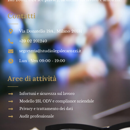
Contatti
Via Donatello 19A , Milano 20131
+39 02 201240
segreteria@studiolegalecarozzi.it
Lun - Ven 09:00 - 19:00
Aree di attività
Infortuni e sicurezza sul lavoro
Modello 231, ODV e compliance aziendale
Privacy e trattamento dei dati
Audit professionale