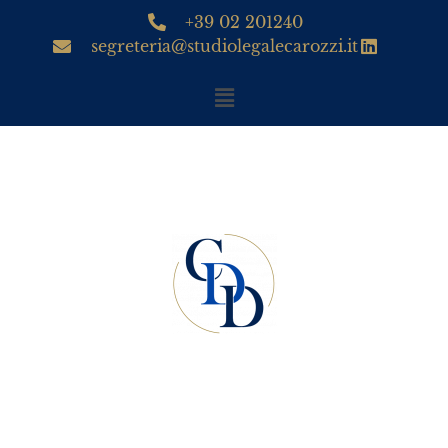
+39 02 201240
segreteria@studiolegalecarozzi.it