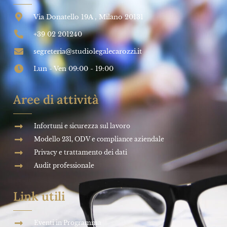
Via Donatello 19A , Milano 20131
+39 02 201240
segreteria@studiolegalecarozzi.it
Lun - Ven 09:00 - 19:00
Aree di attività
Infortuni e sicurezza sul lavoro
Modello 231, ODV e compliance aziendale
Privacy e trattamento dei dati
Audit professionale
Link utili
Eventi in Programma