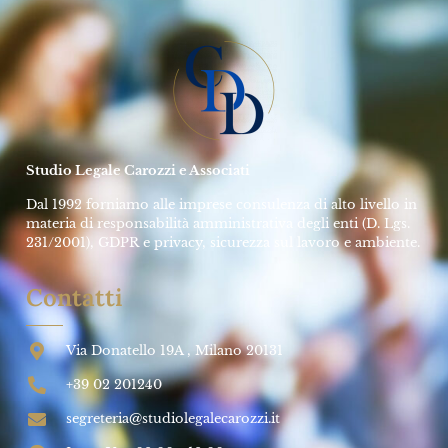
Studio Legale Carozzi e Associati
Dal 1992 forniamo alle imprese consulenza di alto livello in
materia di responsabilità amministrativa degli enti (D. Lgs.
231/2001), GDPR e privacy, sicurezza sul lavoro e ambiente.
Contatti
Via Donatello 19A , Milano 20131
+39 02 201240
segreteria@studiolegalecarozzi.it