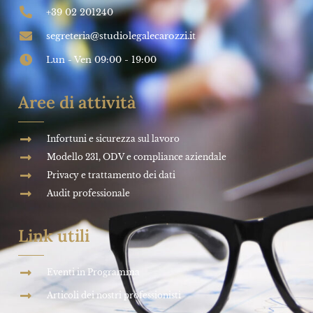
+39 02 201240
segreteria@studiolegalecarozzi.it
Lun - Ven 09:00 - 19:00
Aree di attività
Infortuni e sicurezza sul lavoro
Modello 231, ODV e compliance aziendale
Privacy e trattamento dei dati
Audit professionale
Link utili
Eventi in Programma
Articoli dei nostri professionisti