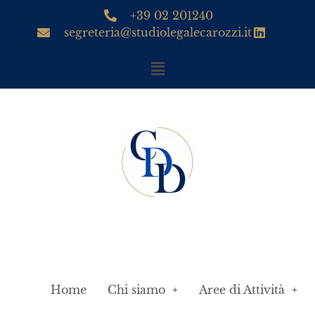
+39 02 201240
segreteria@studiolegalecarozzi.it
Home
Chi siamo
Aree di Attività