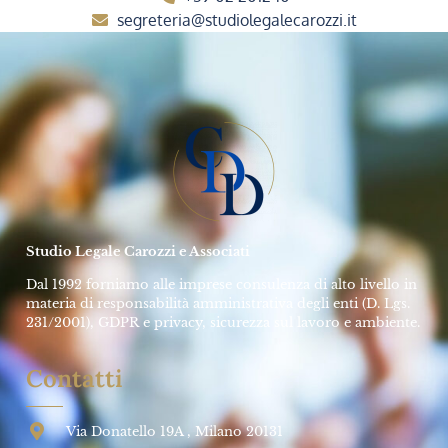
segreteria@studiolegalecarozzi.it
Studio Legale Carozzi e Associati
Dal 1992 forniamo alle imprese consulenza di alto livello in
materia di responsabilità amministrativa degli enti (D. Lgs.
231/2001), GDPR e privacy, sicurezza sul lavoro e ambiente.
Contatti
Via Donatello 19A , Milano 20131