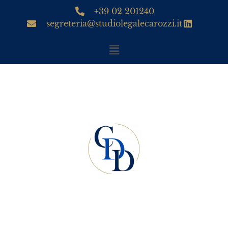
+39 02 201240
segreteria@studiolegalecarozzi.it