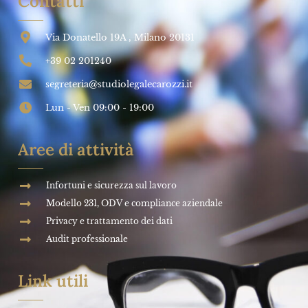
Contatti
Via Donatello 19A , Milano 20131
+39 02 201240
segreteria@studiolegalecarozzi.it
Lun - Ven 09:00 - 19:00
Aree di attività
Infortuni e sicurezza sul lavoro
Modello 231, ODV e compliance aziendale
Privacy e trattamento dei dati
Audit professionale
Link utili