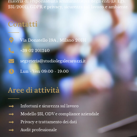
materia di responsabilità amministrativa degli enti (D. Lgs.
231/2001), GDPR e privacy, sicurezza sul lavoro e ambiente.
Contatti
Via Donatello 19A , Milano 20131
+39 02 201240
segreteria@studiolegalecarozzi.it
Lun - Ven 09:00 - 19:00
Aree di attività
Infortuni e sicurezza sul lavoro
Modello 231, ODV e compliance aziendale
Privacy e trattamento dei dati
Audit professionale