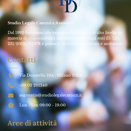
Studio Legale Carozzi e Associati
Dal 1992 forniamo alle imprese consulenza di alto livello in
materia di responsabilità amministrativa degli enti (D. Lgs.
231/2001), GDPR e privacy, sicurezza sul lavoro e ambiente.
Contatti
Via Donatello 19A , Milano 20131
+39 02 201240
segreteria@studiolegalecarozzi.it
Lun - Ven 09:00 - 19:00
Aree di attività