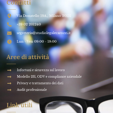
Contatti
Via Donatello 19A , Milano 20131
+39 02 201240
segreteria@studiolegalecarozzi.it
Lun - Ven 09:00 - 19:00
Aree di attività
Infortuni e sicurezza sul lavoro
Modello 231, ODV e compliance aziendale
Privacy e trattamento dei dati
Audit professionale
Link utili