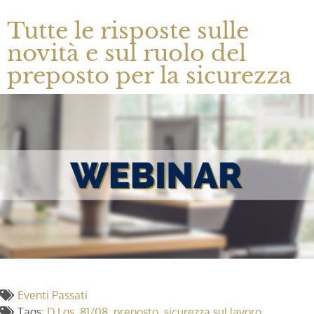
Tutte le risposte sulle
novità e sul ruolo del
preposto per la sicurezza
Eventi Passati
Tags:
D.Lgs. 81/08
,
preposto
,
sicurezza sul lavoro