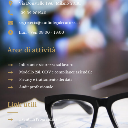
Via Donatello 19A , Milano 20131
+39 02 201240
segreteria@studiolegalecarozzi.it
Lun - Ven 09:00 - 19:00
Aree di attività
Infortuni e sicurezza sul lavoro
Modello 231, ODV e compliance aziendale
Privacy e trattamento dei dati
Audit professionale
Link utili
Eventi in Programma