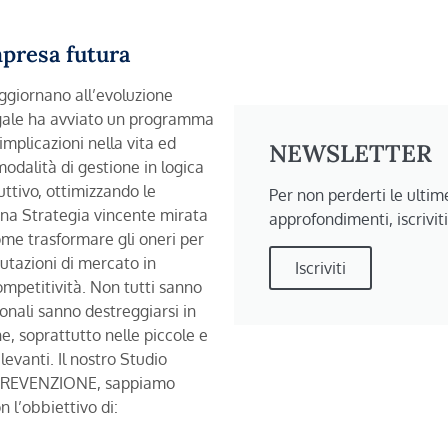
presa futura
giornano all’evoluzione
Legale ha avviato un programma
mplicazioni nella vita ed
NEWSLETTER
modalità di gestione in logica
ttivo, ottimizzando le
Per non perderti le ultime
una Strategia vincente mirata
approfondimenti, iscrivit
ome trasformare gli oneri per
utazioni di mercato in
Iscriviti
mpetitività. Non tutti sanno
onali sanno destreggiarsi in
e, soprattutto nelle piccole e
evanti. Il nostro Studio
i PREVENZIONE, sappiamo
 l’obbiettivo di: