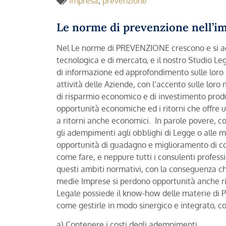
impresa
,
prevenzione
Le norme di prevenzione nell’im
Nel Le norme di PREVENZIONE crescono e si ag
tecnologica e di mercato, e il nostro Studio 
di informazione ed approfondimento sulle loro i
attività delle Aziende, con l’accento sulle loro 
di risparmio economico e di investimento produ
opportunità economiche ed i ritorni che offre 
a ritorni anche economici. In parole povere, c
gli adempimenti agli obblighi di Legge o alle m
opportunità di guadagno e miglioramento di co
come fare, e neppure tutti i consulenti professi
questi ambiti normativi, con la conseguenza ch
medie Imprese si perdono opportunità anche ril
Legale possiede il know-how delle materie d
come gestirle in modo sinergico e integrato, con
a) Contenere i costi degli adempimenti