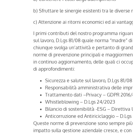
b) Sfruttare le sinergie esistenti tra le diverse
c) Attenzione ai ritorni economici ed ai vantag
I primi contributi del nostro programma riguar
sul lavoro, D.Lgs 81/08 quale norma “madre” di
chiunque svolga un’attività e pertanto di grand
norme di prevenzione principali e maggiorment
in continuo aggiornamento, delle quali ci oc
di approfondimenti:
Sicurezza e salute sul lavoro, D.Lgs 81/08
Responsabilità amministrativa delle impr
Trattamento dati –Privacy – GDPR 2016/6
Whistleblowing – D.Lgs 24/2023
Bilancio di sostenibilità -ESG – Direttiv
Anticorruzione ed Antiriciclaggio – D.Lgs
Queste norme di prevenzione sono sempre più in
impatto sulla gestione aziendale cresce, e con 