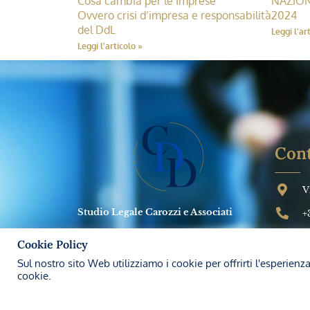
Cosa cambia per le Imprese
NAZION
Ovvero crisi d’impresa e responsabilità
2024
del DdL
Leggi l'ar
Leggi l'articolo »
Cont
V
Studio Legale Carozzi e Associati
+
Dal 1992 forniamo alle imprese
s
Cookie Policy
consulenza di alto livello in materia di
L
responsabilità amministrativa degli enti
Sul nostro sito Web utilizziamo i cookie per offrirti l'esperienz
(D. Lgs. 231/2001), GDPR e privacy,
cookie.
sicurezza sul lavoro e ambiente.