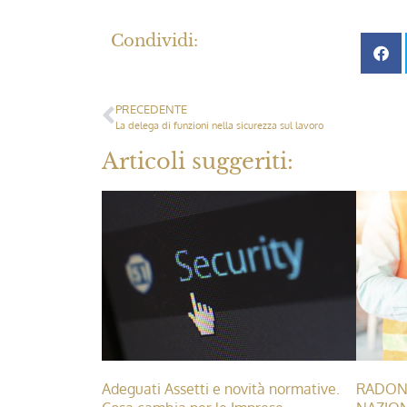
Condividi:
PRECEDENTE
La delega di funzioni nella sicurezza sul lavoro
Articoli suggeriti:
Adeguati Assetti e novità normative.
RADON: