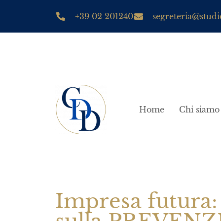
+39 02 201240
segreteria@studio
Home
Chi siamo
Impresa futura: