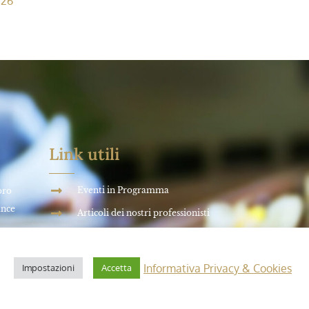
026
Link utili
Eventi in Programma
oro
ance
Articoli dei nostri professionisti
Informativa Privacy & Cookies
ti
Contattaci
Informativa Privacy & Cookies
Impostazioni
Accetta