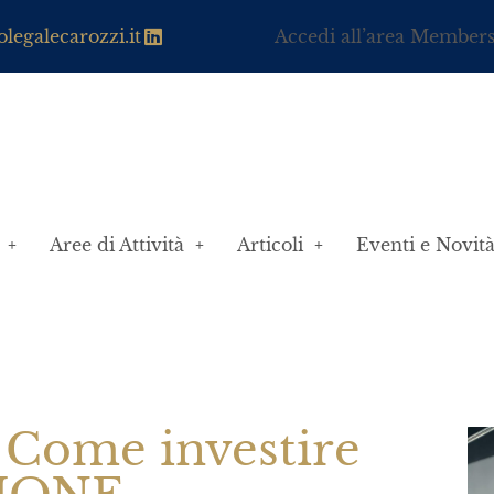
legalecarozzi.it
Accedi all’area Member
Aree di Attività
Articoli
Eventi e Novit
 Come investire