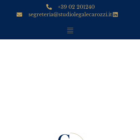
+39 02 201240
segreteria@studiolegalecarozzi.it