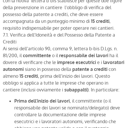
con la nuova lettera b bis stabilisce per queste due figure
della prevenzione in cantiere l’obbligo di verifica del
possesso della patente a crediti, che deve essere
accompagnata da un punteggio minimo di
15 crediti
,
requisito indispensabile per poter operare nei cantieri.
7.1. Verifica dell’Idoneità e del Possesso della Patente a
Crediti
Ai sensi dell’articolo 90, comma 9, lettera b-bis D.Lgs. n.
81/200, il
committente
o il
responsabile dei lavori
ha il
dovere di verificare che le
imprese esecutrici
e i
lavoratori
autonomi
siano in possesso della
patente a crediti
con
almeno
15 crediti
, prima dell’inizio dei lavori. Questo
obbligo si applica a tutte le imprese che operano in
cantiere (inclusi ovviamente i
subappalti)
. In particolare:
Prima dell’inizio dei lavori
, il committente (o il
responsabile dei lavori se nominato/delegato) deve
controllare la documentazione delle imprese
esecutrici e i lavoratori autonomi, verificando che