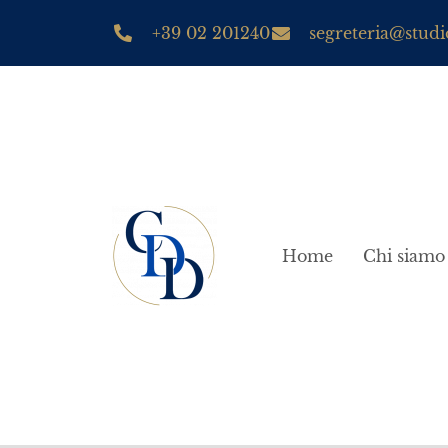
+39 02 201240
segreteria@studio
Home
Chi siamo