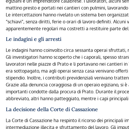
egiziani e un imprenditore calabrese. I lavoratori, alcuni s
mattino presto e portati nei cantieri con pulmini, lavorando
Le intercettazioni hanno rivelato un sistema ben organizzat
“schiavi”, senza diritti, ferie o orari di lavoro definiti. Alcun
apparentemente regolari ma costretti a restituire parte del 
Le indagini e gli arresti
Le indagini hanno coinvolto circa sessanta operai sfruttati, m
Gli investigatori hanno scoperto che i caporali, spesso strani
lavoratori nelle piazze di Prato e li portavano nei cantieri in
era sottopagato, ma agli operai senza casa venivano offerti a
stipendio. Inoltre, i contributi previdenziali venivano tratt
Grazie alla denuncia coraggiosa di un operaio egiziano, si è
importanti condotte dalla procura di Prato. Durante il proces
abbreviato, altri hanno patteggiato, mentre i capi principali 
La decisione della Corte di Cassazione
La Corte di Cassazione ha respinto il ricorso dei principali
intermediazione illecita e sfruttamento del lavoro. Gli impu