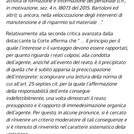
attività di formazione e informazione del personale (cfr.,
in motivazione, sez. 4 n.
18073
del 2015, Bartoloni ed
altri); o, ancora, nella velocizzazione degli interventi di
manutenzione e di risparmio sul materiale
…”
Relativamente alla seconda critica avanzata dalla
distaccante la Corte afferma che “ …
Il principio per il
quale l’interesse o il vantaggio devono essere rapportati,
per quanto riguarda i reati colposi, alla condotta
dell’agente, anziché all’evento del reato, è il precipitato
di quella che è subito apparsa la preoccupazione
dell’interprete: scongiurare una lettura della norma di
cui all’art.
25-septies
cit. per la quale l’affermazione
della responsabilità dell’ente consegue
indefettibilmente, una volta dimostrati il reato
presupposto e il rapporto di immedesimazione organica
dell’agente. Per questo, in alcune pronunce, si è cercato
di rinvenire un criterio moderatore di tali conseguenze e
si è ritenuto di rinvenirlo nel carattere sistematico della