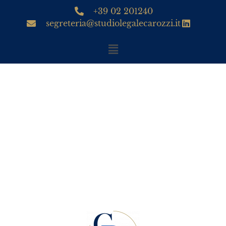
+39 02 201240
segreteria@studiolegalecarozzi.it