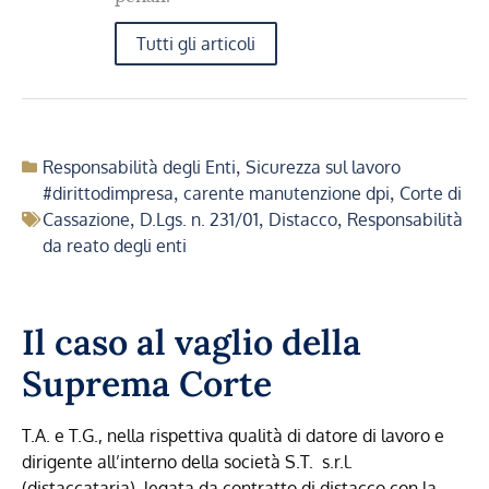
Tutti gli articoli
Responsabilità degli Enti
,
Sicurezza sul lavoro
#dirittodimpresa
,
carente manutenzione dpi
,
Corte di
Cassazione
,
D.Lgs. n. 231/01
,
Distacco
,
Responsabilità
da reato degli enti
Il caso al vaglio della
Suprema Corte
T.A. e T.G., nella rispettiva qualità di datore di lavoro e
dirigente all’interno della società S.T. s.r.l.
(distaccataria), legata da contratto di distacco con la