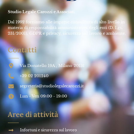
Studio Legale Carozzi e Associati
Dal 1992 forniamo alle imprese consulenza di alto livello in
materia di responsabilità amministrativa degli enti (D. Lgs.
231/2001), GDPR e privacy, sicurezza sul lavoro e ambiente.
Contatti
Via Donatello 19A , Milano 20131
+39 02 201240
segreteria@studiolegalecarozzi.it
Lun - Ven 09:00 - 19:00
Aree di attività
Infortuni e sicurezza sul lavoro