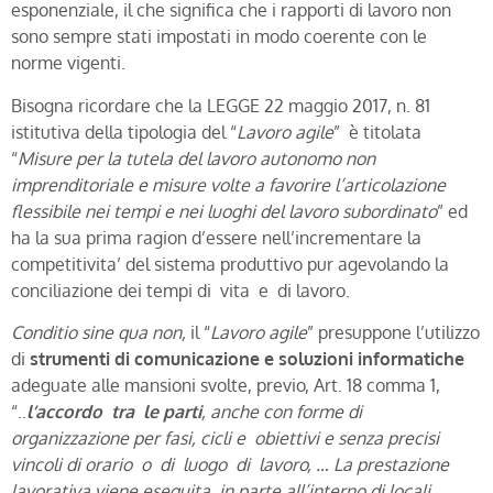
esponenziale, il che significa che i rapporti di lavoro non
sono sempre stati impostati in modo coerente con le
norme vigenti.
Bisogna ricordare che la LEGGE 22 maggio 2017, n. 81
istitutiva della tipologia del “
Lavoro agile
” è titolata
“
Misure per la tutela del lavoro autonomo non
imprenditoriale e misure volte a favorire l’articolazione
flessibile nei tempi e nei luoghi del lavoro subordinato
” ed
ha la sua prima ragion d’essere nell’incrementare la
competitivita’ del sistema produttivo pur agevolando la
conciliazione dei tempi di vita e di lavoro.
Conditio sine qua non,
il “
Lavoro agile
” presuppone l’utilizzo
di
strumenti di comunicazione e soluzioni informatiche
adeguate alle mansioni svolte, previo, Art. 18 comma 1,
“..
l’accordo tra le parti
, anche con forme di
organizzazione per fasi, cicli e obiettivi e senza precisi
vincoli di orario o di luogo di lavoro, … La prestazione
lavorativa viene eseguita, in parte all’interno di locali