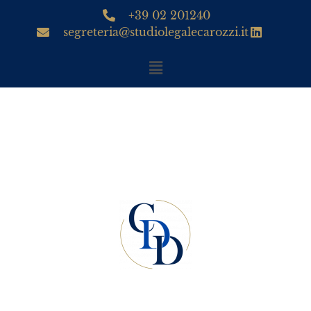
+39 02 201240
segreteria@studiolegalecarozzi.it