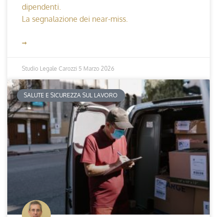
dipendenti.
La segnalazione dei near-miss.
➞
Studio Legale Carozzi
5 Marzo 2026
SALUTE E SICUREZZA SUL LAVORO