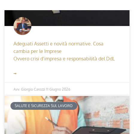
Adeguati Assetti e novità normative. Cosa
cambia per le Imprese
Ovvero crisi d’impresa e responsabilità del DdL
➞
Avv. Giorgio Carozzi
11 Giugno 2026
SALUTE E SICUREZZA SUL LAVORO