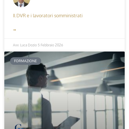
Il DVR e i lavoratori somministrati
➞
Avv. Luca Dozio
5 Febbraio 2026
FORMAZIONE