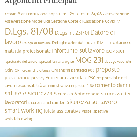
➞
Studio Legale Carozzi
30 Settembre 2024
Cookie Policy
Introduzione della “Patente a Crediti”
Sul nostro sito Web utilizziamo i cookie per offrirti l'esperienz
Cliccando su "Accetta" acconsenti all'uso di TUTTI i cookie.
➞
Informativa Privacy & Cookies
Impostazioni
Accetta
Avv. Rolando Dubini
17 Settembre 2024
MODELLO 231, ODV E COMPLIANCE AZIENDALE