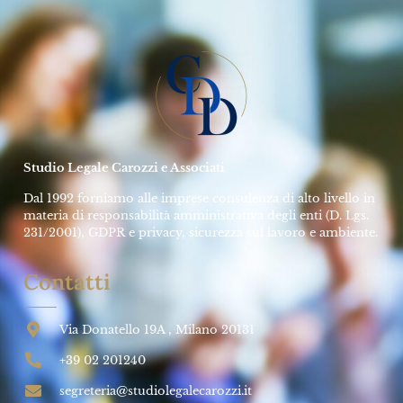
La Responsabilità Penale dell’OdV 231
➞
Avv. Rolando Dubini
10 Maggio 2024
SALUTE E SICUREZZA SUL LAVORO