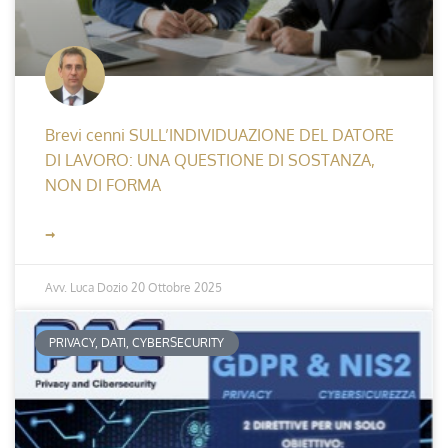
Brevi cenni SULL’INDIVIDUAZIONE DEL DATORE
DI LAVORO: UNA QUESTIONE DI SOSTANZA,
NON DI FORMA
➞
Avv. Luca Dozio
20 Ottobre 2025
PRIVACY, DATI, CYBERSECURITY