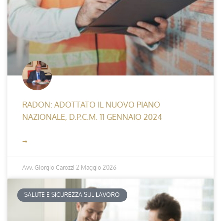
RADON: ADOTTATO IL NUOVO PIANO
NAZIONALE, D.P.C.M. 11 GENNAIO 2024
➞
Avv. Giorgio Carozzi
2 Maggio 2026
SALUTE E SICUREZZA SUL LAVORO