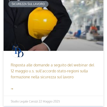
SICUREZZA SUL LAVORO
Risposta alle domande a seguito del webinar del
12 maggio u.s. sull’accordo stato-regioni sulla
formazione nella sicurezza sul lavoro
➞
Studio Legale Carozzi
22 Maggio 2025