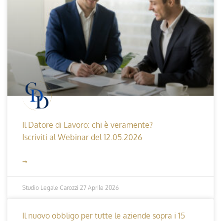
Il Datore di Lavoro: chi è veramente?
Iscriviti al Webinar del 12.05.2026
➞
Studio Legale Carozzi
27 Aprile 2026
Il nuovo obbligo per tutte le aziende sopra i 15