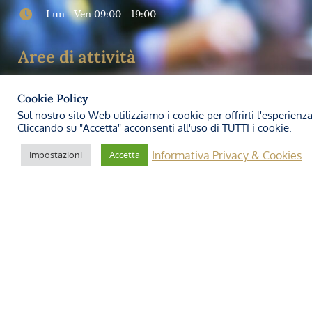
Impresa futura: Come investire sulla
PREVENZIONE
➞
Studio Legale Carozzi
27 Marzo 2024
SALUTE E SICUREZZA SUL LAVORO