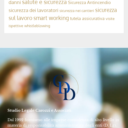
Avv. Rolando Dubini
17 Settembre 2024
MODELLO 231, ODV E COMPLIANCE AZIENDALE
La Responsabilità Penale dell’OdV 231
➞
Avv. Rolando Dubini
10 Maggio 2024