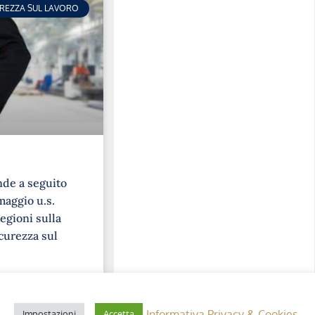
UREZZA SUL LAVORO
nde a seguito
maggio u.s.
egioni sulla
curezza sul
Informativa Privacy & Cookies
Impostazioni
Accetta