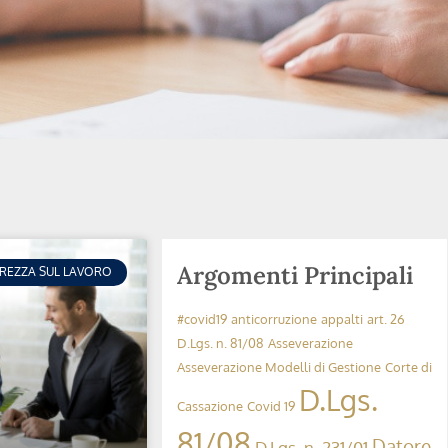
Argomenti Principali
UREZZA SUL LAVORO
#covid19
anticorruzione
appalti
art. 26
D.Lgs. n. 81/08
Asseverazione
Asseverazione Modelli di Gestione
Corte di
D.Lgs.
Cassazione
Covid 19
81/08
Datore
D.Lgs. n. 231/01