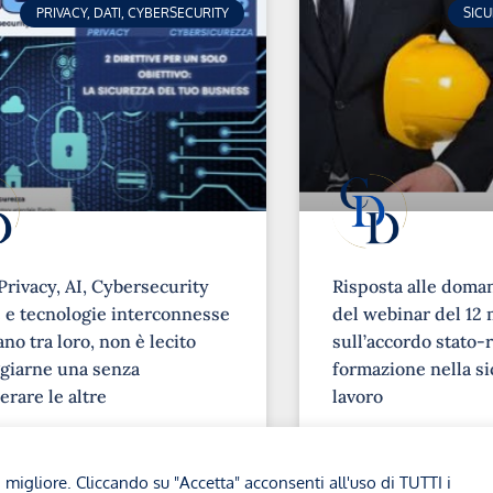
PRIVACY, DATI, CYBERSECURITY
SIC
Privacy, AI, Cybersecurity
Risposta alle doma
e tecnologie interconnesse
del webinar del 12 
no tra loro, non è lecito
sull’accordo stato-r
giarne una senza
formazione nella si
erare le altre
lavoro
➞
a migliore. Cliccando su "Accetta" acconsenti all'uso di TUTTI i