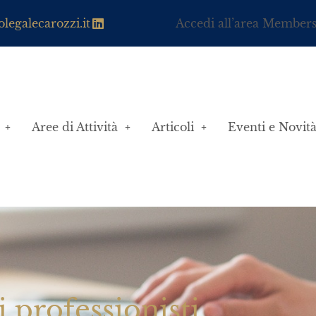
legalecarozzi.it
Accedi all’area Member
Aree di Attività
Articoli
Eventi e Novit
i professionisti