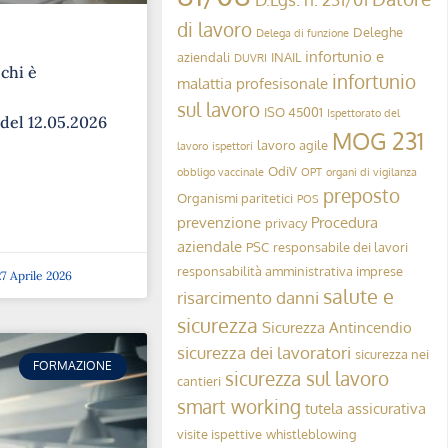
di lavoro
Deleghe
Delega di funzione
infortunio e
aziendali
INAIL
DUVRI
 chi è
infortunio
malattia profesisonale
sul lavoro
ISO 45001
Ispettorato del
 del 12.05.2026
MOG 231
lavoro agile
lavoro
ispettori
OdiV
obbligo vaccinale
OPT
organi di vigilanza
preposto
Organismi paritetici
POS
prevenzione
Procedura
privacy
aziendale
PSC
responsabile dei lavori
responsabilità amministrativa imprese
7 Aprile 2026
salute e
risarcimento danni
sicurezza
Sicurezza Antincendio
sicurezza dei lavoratori
sicurezza nei
FORMAZIONE
sicurezza sul lavoro
cantieri
smart working
tutela assicurativa
visite ispettive
whistleblowing