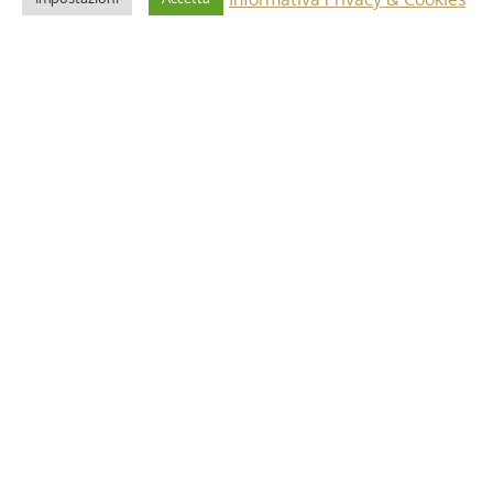
2 Maggio 2025
i”: dettagli e
Riforma