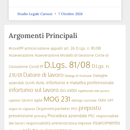
Studio Legale Carozzi
7 Ottobre 2024
La sicurezza dei volontari nei luoghi di
lavoro
➞
Cookie Policy
Studio Legale Carozzi
30 Settembre 2024
Sul nostro sito Web utilizziamo i cookie per offrirti l'esperienz
Cliccando su "Accetta" acconsenti all'uso di TUTTI i cookie.
Informativa Privacy & Cookies
Impostazioni
Accetta
Introduzione della “Patente a Crediti”
➞