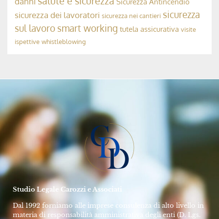
Avv. Rolando Dubini
17 Settembre 2024
MODELLO 231, ODV E COMPLIANCE AZIENDALE
La Responsabilità Penale dell’OdV 231
➞
Avv. Rolando Dubini
10 Maggio 2024