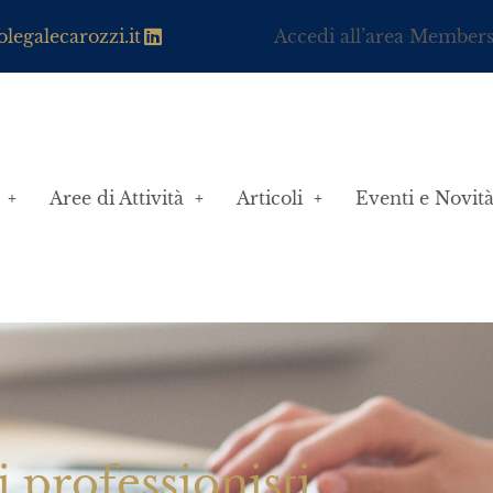
legalecarozzi.it
Accedi all’area Member
Aree di Attività
Articoli
Eventi e Novit
i professionisti