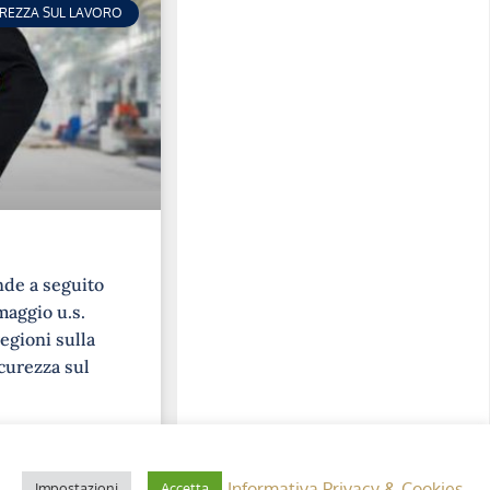
UREZZA SUL LAVORO
nde a seguito
maggio u.s.
egioni sulla
curezza sul
Informativa Privacy & Cookies
Impostazioni
Accetta