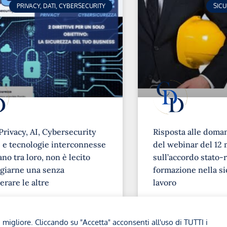
PRIVACY, DATI, CYBERSECURITY
SIC
Privacy, AI, Cybersecurity
Risposta alle doma
e tecnologie interconnesse
del webinar del 12 
no tra loro, non è lecito
sull’accordo stato-r
giarne una senza
formazione nella si
erare le altre
lavoro
➞
a migliore. Cliccando su "Accetta" acconsenti all'uso di TUTTI i