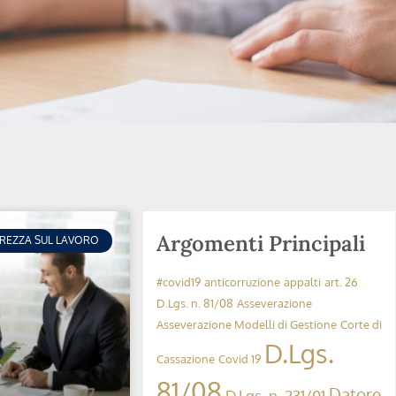
Argomenti Principali
UREZZA SUL LAVORO
#covid19
anticorruzione
appalti
art. 26
D.Lgs. n. 81/08
Asseverazione
Asseverazione Modelli di Gestione
Corte di
D.Lgs.
Cassazione
Covid 19
81/08
Datore
D.Lgs. n. 231/01