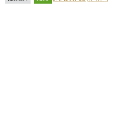
2 Maggio 2025
i”: dettagli e
Riforma