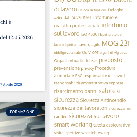
di lavoro
Deleghe
Delega di funzione
infortunio e
aziendali
INAIL
DUVRI
 chi è
infortunio
malattia profesisonale
sul lavoro
ISO 45001
Ispettorato del
 del 12.05.2026
MOG 231
lavoro agile
lavoro
ispettori
OdiV
obbligo vaccinale
OPT
organi di vigilanza
preposto
Organismi paritetici
POS
prevenzione
Procedura
privacy
aziendale
PSC
responsabile dei lavori
responsabilità amministrativa imprese
7 Aprile 2026
salute e
risarcimento danni
sicurezza
Sicurezza Antincendio
sicurezza dei lavoratori
sicurezza nei
FORMAZIONE
sicurezza sul lavoro
cantieri
smart working
tutela assicurativa
visite ispettive
whistleblowing