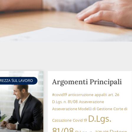
Argomenti Principali
UREZZA SUL LAVORO
#covid19
anticorruzione
appalti
art. 26
D.Lgs. n. 81/08
Asseverazione
Asseverazione Modelli di Gestione
Corte di
D.Lgs.
Cassazione
Covid 19
81/08