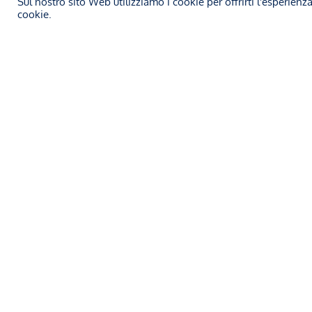
Sul nostro sito Web utilizziamo i cookie per offrirti l'esperienz
Avv. Luca Dozio
20 Ottobre 2025
Studio L
cookie.
La Cort
SALUTE E SICUREZZA SUL LAVORO
lavoro
una se
➞
Servizio supporto cantieri e
patente a crediti
➞