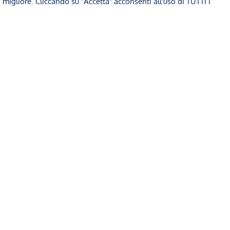
a migliore. Cliccando su "Accetta" acconsenti all'uso di TUTTI i
egale Carozzi
22 Settembre 2025
Studio Legale Carozzi
2
e di Cassazione e la lotta al
La “Patente a Credit
 nero e allo sfruttamento:
implicazioni della 
ntenza esemplare
➞