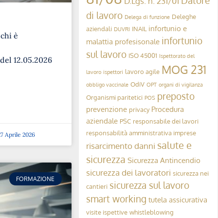
Datore
D.Lgs. n. 231/01
di lavoro
Deleghe
Delega di funzione
infortunio e
aziendali
INAIL
DUVRI
 chi è
infortunio
malattia profesisonale
sul lavoro
ISO 45001
Ispettorato del
 del 12.05.2026
MOG 231
lavoro agile
lavoro
ispettori
OdiV
obbligo vaccinale
OPT
organi di vigilanza
preposto
Organismi paritetici
POS
prevenzione
Procedura
privacy
aziendale
PSC
responsabile dei lavori
responsabilità amministrativa imprese
7 Aprile 2026
salute e
risarcimento danni
sicurezza
Sicurezza Antincendio
sicurezza dei lavoratori
sicurezza nei
FORMAZIONE
sicurezza sul lavoro
cantieri
smart working
tutela assicurativa
visite ispettive
whistleblowing