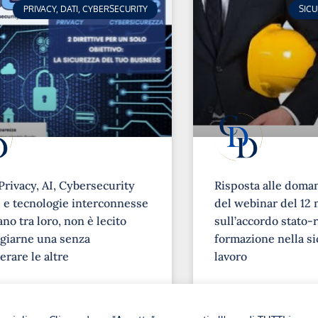
PRIVACY, DATI, CYBERSECURITY
SIC
Privacy, AI, Cybersecurity
Risposta alle doma
e tecnologie interconnesse
del webinar del 12 
no tra loro, non è lecito
sull’accordo stato-r
giarne una senza
formazione nella si
erare le altre
lavoro
➞