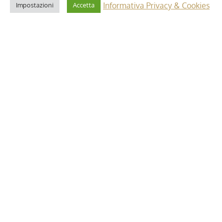
Informativa Privacy & Cookies
Impostazioni
Accetta
2 Maggio 2025
i”: dettagli e
Riforma