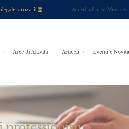
legalecarozzi.it
Accedi all’area Member
Aree di Attività
Articoli
Eventi e Novit
i professionisti