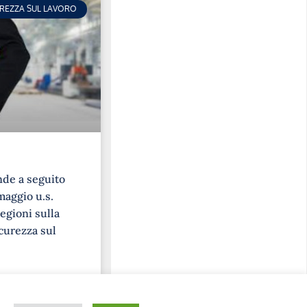
UREZZA SUL LAVORO
nde a seguito
maggio u.s.
egioni sulla
curezza sul