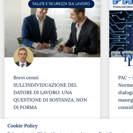
SALUTE E SICUREZZA SUL LAVORO
Brevi cenni
PAC – 
SULL’INDIVIDUAZIONE DEL
Norme 
DATORE DI LAVORO: UNA
dialoga
QUESTIONE DI SOSTANZA, NON
maneg
DI FORMA
consid
➞
➞
Cookie Policy