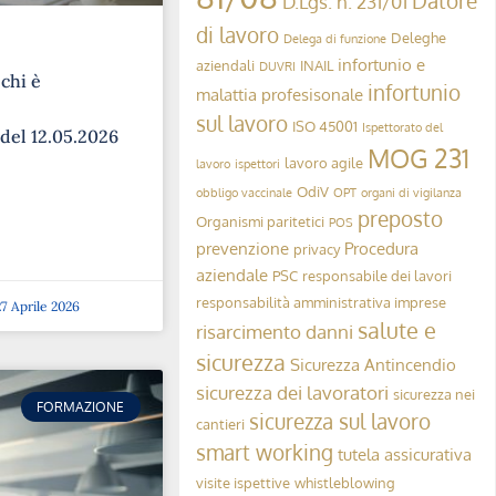
Datore
D.Lgs. n. 231/01
di lavoro
Deleghe
Delega di funzione
infortunio e
aziendali
INAIL
DUVRI
 chi è
infortunio
malattia profesisonale
sul lavoro
ISO 45001
Ispettorato del
 del 12.05.2026
MOG 231
lavoro agile
lavoro
ispettori
OdiV
obbligo vaccinale
OPT
organi di vigilanza
preposto
Organismi paritetici
POS
prevenzione
Procedura
privacy
aziendale
PSC
responsabile dei lavori
responsabilità amministrativa imprese
7 Aprile 2026
salute e
risarcimento danni
sicurezza
Sicurezza Antincendio
sicurezza dei lavoratori
sicurezza nei
FORMAZIONE
sicurezza sul lavoro
cantieri
smart working
tutela assicurativa
visite ispettive
whistleblowing