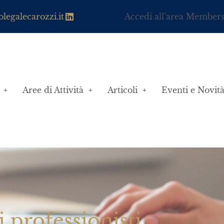
legalecarozzi.it
Accedi all’area Member
Aree di Attività
Articoli
Eventi e Novit
i professionisti