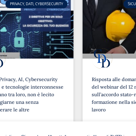
PRIVACY, DATI, CYBERSECURITY
SIC
Privacy, AI, Cybersecurity
Risposta alle doma
e tecnologie interconnesse
del webinar del 12 
no tra loro, non è lecito
sull’accordo stato-r
giarne una senza
formazione nella si
erare le altre
lavoro
➞