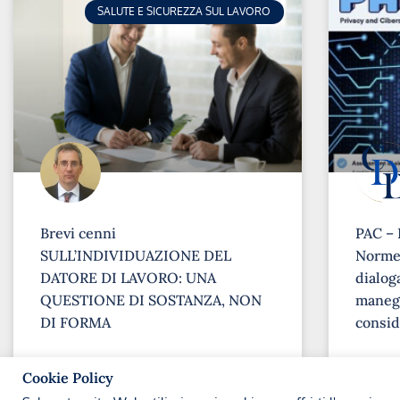
SALUTE E SICUREZZA SUL LAVORO
Brevi cenni
PAC – 
SULL’INDIVIDUAZIONE DEL
Norme 
DATORE DI LAVORO: UNA
dialoga
QUESTIONE DI SOSTANZA, NON
maneg
DI FORMA
consid
➞
➞
Cookie Policy