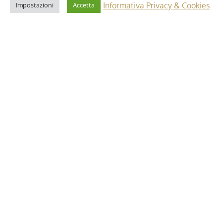
Informativa Privacy & Cookies
Impostazioni
Accetta
2 Maggio 2025
i”: dettagli e
Riforma