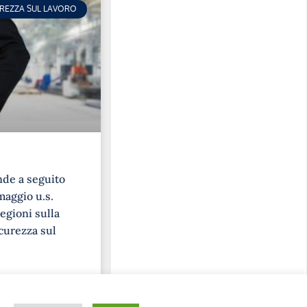
UREZZA SUL LAVORO
nde a seguito
maggio u.s.
egioni sulla
curezza sul