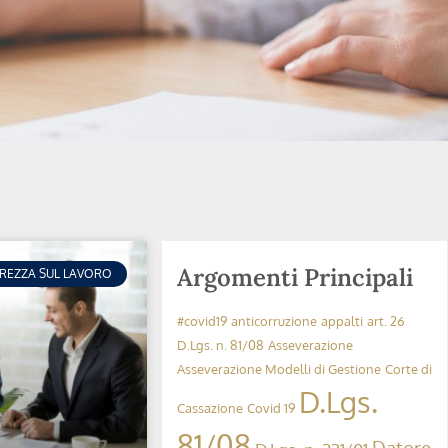
Argomenti Principali
UREZZA SUL LAVORO
#covid19
anticorruzione
appalti
art. 26
D.Lgs. n. 81/08
Asseverazione
Asseverazione Modelli di Gestione
Corte di
D.Lgs.
Cassazione
Covid 19
81/08