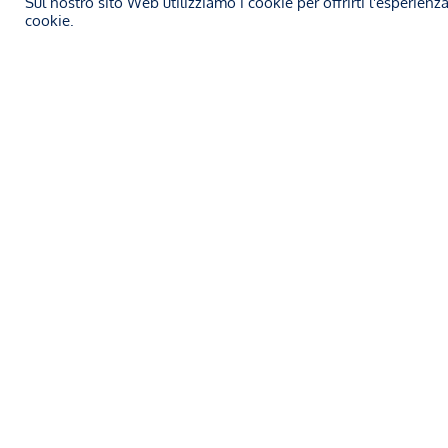
Sul nostro sito Web utilizziamo i cookie per offrirti l'esperienz
Avv. Luca Dozio
20 Ottobre 2025
Studio L
cookie.
La Cort
SALUTE E SICUREZZA SUL LAVORO
lavoro
una se
➞
Servizio supporto cantieri e
patente a crediti
➞