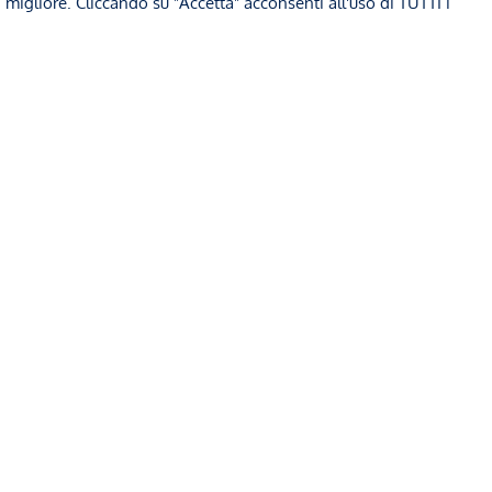
a migliore. Cliccando su "Accetta" acconsenti all'uso di TUTTI i
egale Carozzi
22 Settembre 2025
Studio Legale Carozzi
2
e di Cassazione e la lotta al
La “Patente a Credit
 nero e allo sfruttamento:
implicazioni della 
ntenza esemplare
➞