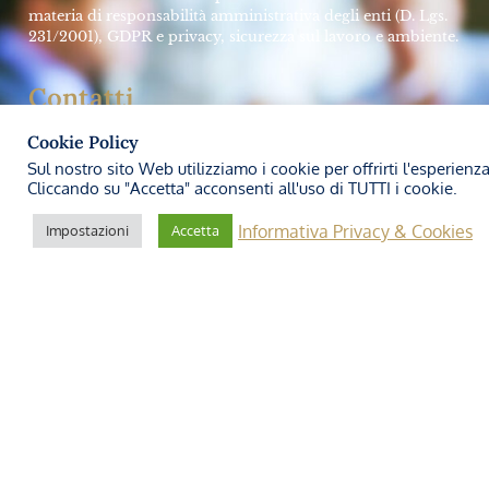
SALUTE E SICUREZZA SUL LAVORO
Impresa futura: Come investire sulla
PREVENZIONE
➞
Studio Legale Carozzi
27 Marzo 2024