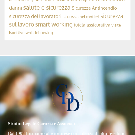
Avv. Rolando Dubini
17 Settembre 2024
MODELLO 231, ODV E COMPLIANCE AZIENDALE
La Responsabilità Penale dell’OdV 231
➞
Avv. Rolando Dubini
10 Maggio 2024