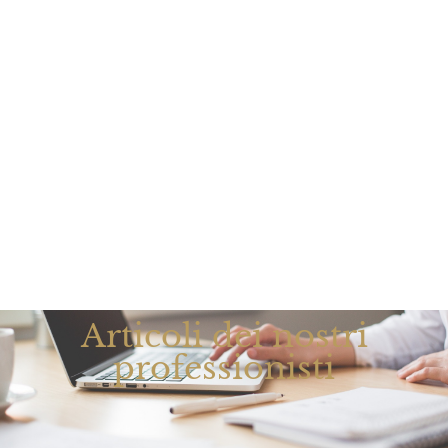
Articoli
Eventi e Novità
Membership
Shop
Contatti
Articoli dei nostri
professionisti