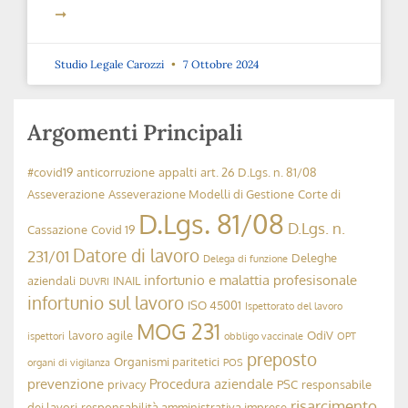
Studio Legale Carozzi
7 Ottobre 2024
La sicurezza dei volontari nei luoghi di
lavoro
➞
Cookie Policy
Studio Legale Carozzi
30 Settembre 2024
Sul nostro sito Web utilizziamo i cookie per offrirti l'esperienz
Cliccando su "Accetta" acconsenti all'uso di TUTTI i cookie.
Informativa Privacy & Cookies
Impostazioni
Accetta
Introduzione della “Patente a Crediti”
➞