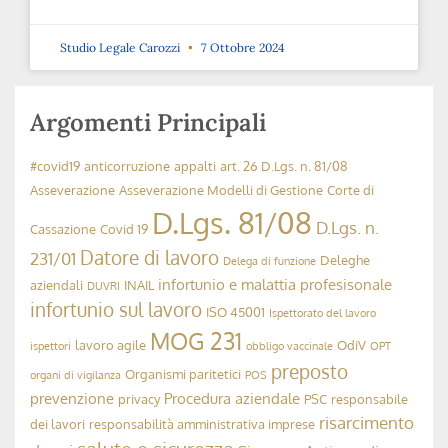
Studio Legale Carozzi
7 Ottobre 2024
La sicurezza dei volontari nei luoghi di
lavoro
➞
Cookie Policy
Studio Legale Carozzi
30 Settembre 2024
Sul nostro sito Web utilizziamo i cookie per offrirti l'esperienz
Cliccando su "Accetta" acconsenti all'uso di TUTTI i cookie.
Informativa Privacy & Cookies
Impostazioni
Accetta
Introduzione della “Patente a Crediti”
➞