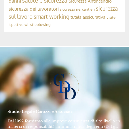
Avv. Rolando Dubini
17 Settembre 2024
MODELLO 231, ODV E COMPLIANCE AZIENDALE
La Responsabilità Penale dell’OdV 231
➞
Avv. Rolando Dubini
10 Maggio 2024