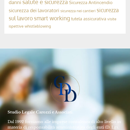
Avv. Rolando Dubini
17 Settembre 2024
MODELLO 231, ODV E COMPLIANCE AZIENDALE
La Responsabilità Penale dell’OdV 231
➞
Avv. Rolando Dubini
10 Maggio 2024