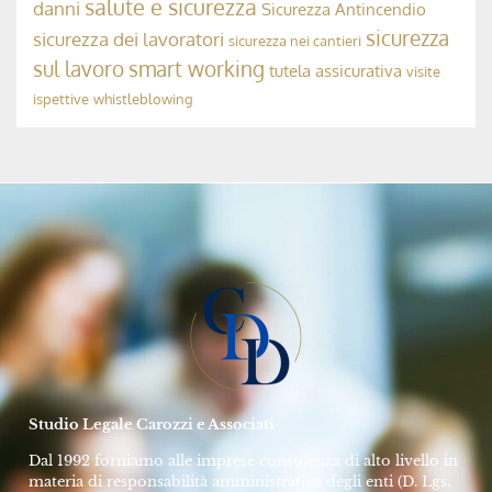
Avv. Rolando Dubini
17 Settembre 2024
MODELLO 231, ODV E COMPLIANCE AZIENDALE
La Responsabilità Penale dell’OdV 231
➞
Avv. Rolando Dubini
10 Maggio 2024