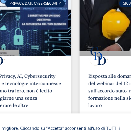
PRIVACY, DATI, CYBERSECURITY
SIC
Privacy, AI, Cybersecurity
Risposta alle doma
e tecnologie interconnesse
del webinar del 12 
no tra loro, non è lecito
sull’accordo stato-r
giarne una senza
formazione nella si
erare le altre
lavoro
➞
a migliore. Cliccando su "Accetta" acconsenti all'uso di TUTTI i