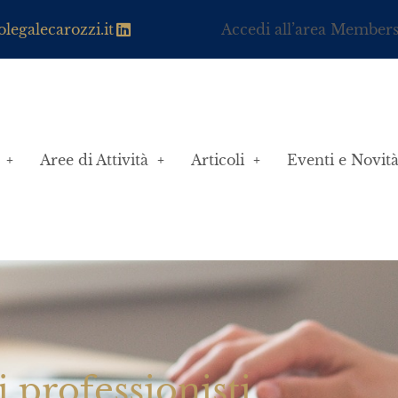
legalecarozzi.it
Accedi all’area Member
Aree di Attività
Articoli
Eventi e Novit
i professionisti