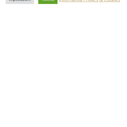
2 Maggio 2025
i”: dettagli e
Riforma