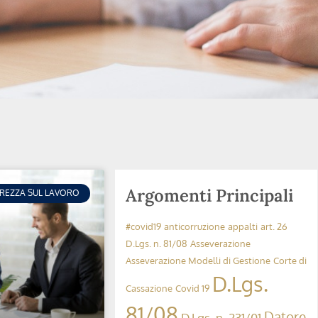
Argomenti Principali
UREZZA SUL LAVORO
#covid19
anticorruzione
appalti
art. 26
D.Lgs. n. 81/08
Asseverazione
Asseverazione Modelli di Gestione
Corte di
D.Lgs.
Cassazione
Covid 19
81/08
Datore
D.Lgs. n. 231/01