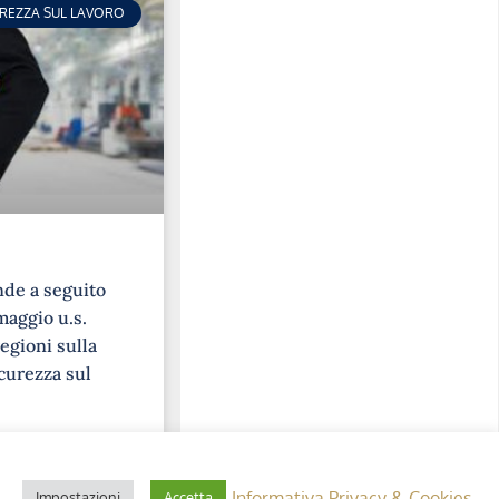
UREZZA SUL LAVORO
nde a seguito
maggio u.s.
egioni sulla
curezza sul
Informativa Privacy & Cookies
Impostazioni
Accetta