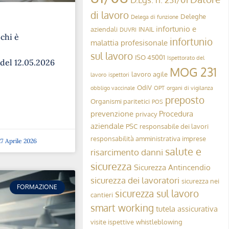
di lavoro
Deleghe
Delega di funzione
infortunio e
aziendali
INAIL
DUVRI
 chi è
infortunio
malattia profesisonale
sul lavoro
ISO 45001
Ispettorato del
 del 12.05.2026
MOG 231
lavoro agile
lavoro
ispettori
OdiV
obbligo vaccinale
OPT
organi di vigilanza
preposto
Organismi paritetici
POS
prevenzione
Procedura
privacy
aziendale
PSC
responsabile dei lavori
responsabilità amministrativa imprese
7 Aprile 2026
salute e
risarcimento danni
sicurezza
Sicurezza Antincendio
sicurezza dei lavoratori
sicurezza nei
FORMAZIONE
sicurezza sul lavoro
cantieri
smart working
tutela assicurativa
visite ispettive
whistleblowing