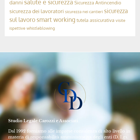
Avv. Rolando Dubini
17 Settembre 2024
MODELLO 231, ODV E COMPLIANCE AZIENDALE
La Responsabilità Penale dell’OdV 231
➞
Avv. Rolando Dubini
10 Maggio 2024