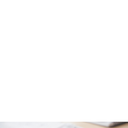
Articoli
Eventi e Novità
Membership
Shop
Contatti
Articoli dei nostri
professionisti