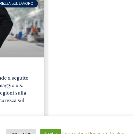
UREZZA SUL LAVORO
nde a seguito
maggio u.s.
egioni sulla
curezza sul
Informativa Privacy & Cookies
Impostazioni
Accetta