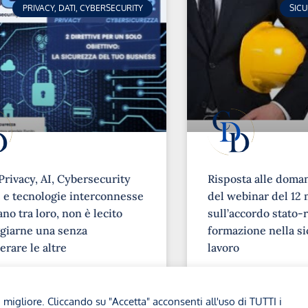
PRIVACY, DATI, CYBERSECURITY
SIC
Privacy, AI, Cybersecurity
Risposta alle doma
e tecnologie interconnesse
del webinar del 12 
no tra loro, non è lecito
sull’accordo stato-r
giarne una senza
formazione nella si
erare le altre
lavoro
➞
a migliore. Cliccando su "Accetta" acconsenti all'uso di TUTTI i