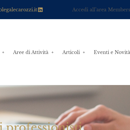
legalecarozzi.it
Accedi all’area Member
Aree di Attività
Articoli
Eventi e Novit
i professionisti