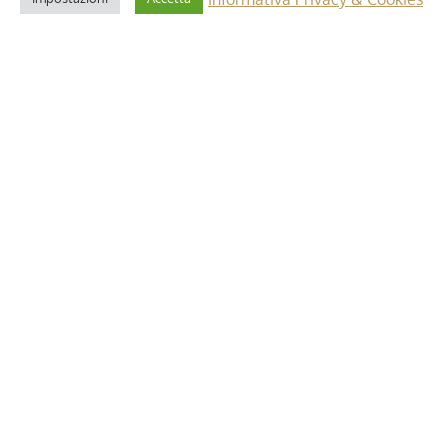
2 Maggio 2025
i”: dettagli e
Riforma