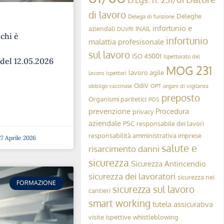
di lavoro
Deleghe
Delega di funzione
infortunio e
aziendali
INAIL
DUVRI
 chi è
infortunio
malattia profesisonale
sul lavoro
ISO 45001
Ispettorato del
 del 12.05.2026
MOG 231
lavoro agile
lavoro
ispettori
OdiV
obbligo vaccinale
OPT
organi di vigilanza
preposto
Organismi paritetici
POS
prevenzione
Procedura
privacy
aziendale
PSC
responsabile dei lavori
responsabilità amministrativa imprese
7 Aprile 2026
salute e
risarcimento danni
sicurezza
Sicurezza Antincendio
sicurezza dei lavoratori
sicurezza nei
FORMAZIONE
sicurezza sul lavoro
cantieri
smart working
tutela assicurativa
visite ispettive
whistleblowing