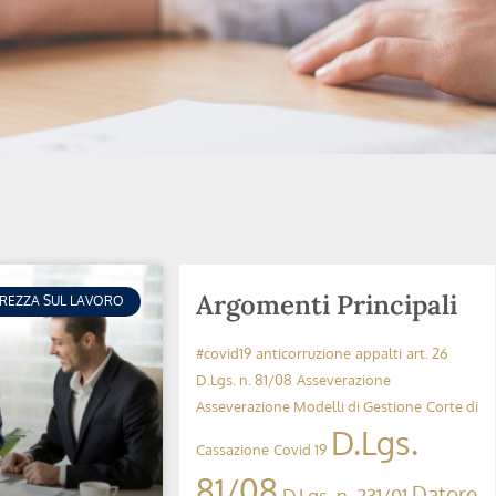
Argomenti Principali
UREZZA SUL LAVORO
#covid19
anticorruzione
appalti
art. 26
D.Lgs. n. 81/08
Asseverazione
Asseverazione Modelli di Gestione
Corte di
D.Lgs.
Cassazione
Covid 19
81/08
Datore
D.Lgs. n. 231/01