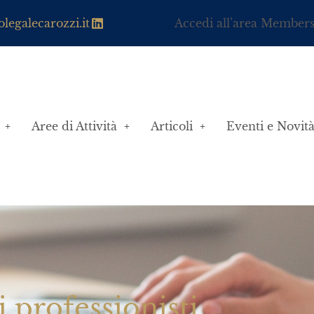
legalecarozzi.it
Accedi all’area Member
Aree di Attività
Articoli
Eventi e Novit
i professionisti