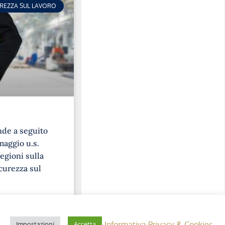
UREZZA SUL LAVORO
nde a seguito
maggio u.s.
egioni sulla
curezza sul
Informativa Privacy & Cookies
Impostazioni
Accetta