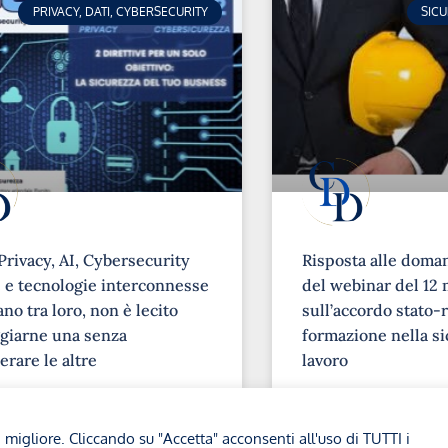
PRIVACY, DATI, CYBERSECURITY
SIC
Privacy, AI, Cybersecurity
Risposta alle doma
e tecnologie interconnesse
del webinar del 12 
no tra loro, non è lecito
sull’accordo stato-r
giarne una senza
formazione nella si
erare le altre
lavoro
➞
a migliore. Cliccando su "Accetta" acconsenti all'uso di TUTTI i