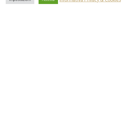
2 Maggio 2025
i”: dettagli e
Riforma