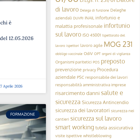
di lavoro
Deleghe
Delega di funzione
infortunio e
aziendali
INAIL
DUVRI
 chi è
infortunio
malattia profesisonale
sul lavoro
ISO 45001
Ispettorato del
 del 12.05.2026
MOG 231
lavoro agile
lavoro
ispettori
OdiV
obbligo vaccinale
OPT
organi di vigilanza
preposto
Organismi paritetici
POS
prevenzione
Procedura
privacy
aziendale
PSC
responsabile dei lavori
responsabilità amministrativa imprese
7 Aprile 2026
salute e
risarcimento danni
sicurezza
Sicurezza Antincendio
sicurezza dei lavoratori
sicurezza nei
FORMAZIONE
sicurezza sul lavoro
cantieri
smart working
tutela assicurativa
visite ispettive
whistleblowing