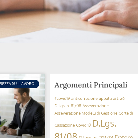
Argomenti Principali
UREZZA SUL LAVORO
#covid19
anticorruzione
appalti
art. 26
D.Lgs. n. 81/08
Asseverazione
Asseverazione Modelli di Gestione
Corte di
D.Lgs.
Cassazione
Covid 19
81/08
Datore
D.Lgs. n. 231/01