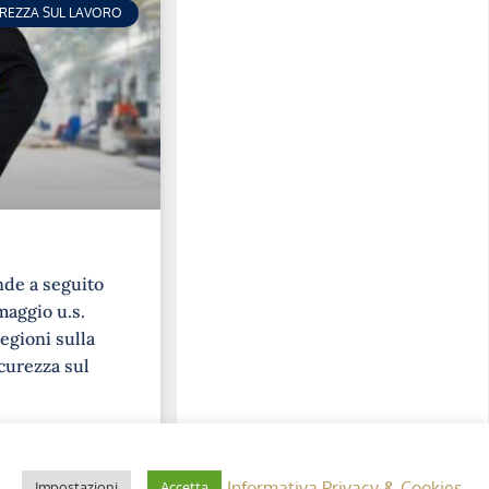
UREZZA SUL LAVORO
nde a seguito
maggio u.s.
egioni sulla
curezza sul
Informativa Privacy & Cookies
Impostazioni
Accetta