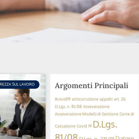
Argomenti Principali
UREZZA SUL LAVORO
#covid19
anticorruzione
appalti
art. 26
D.Lgs. n. 81/08
Asseverazione
Asseverazione Modelli di Gestione
Corte di
D.Lgs.
Cassazione
Covid 19
81/08
Datore
D.Lgs. n. 231/01