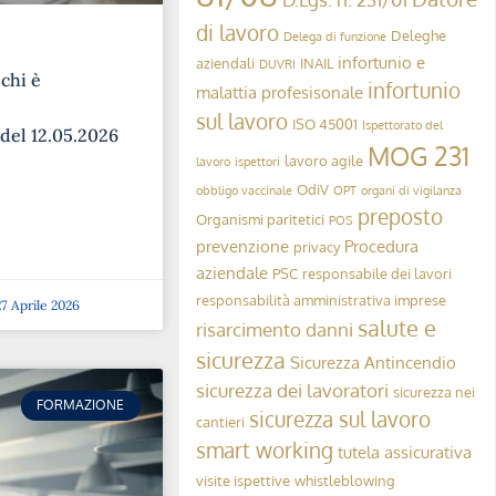
di lavoro
Deleghe
Delega di funzione
infortunio e
aziendali
INAIL
DUVRI
 chi è
infortunio
malattia profesisonale
sul lavoro
ISO 45001
Ispettorato del
 del 12.05.2026
MOG 231
lavoro agile
lavoro
ispettori
OdiV
obbligo vaccinale
OPT
organi di vigilanza
preposto
Organismi paritetici
POS
prevenzione
Procedura
privacy
aziendale
PSC
responsabile dei lavori
responsabilità amministrativa imprese
7 Aprile 2026
salute e
risarcimento danni
sicurezza
Sicurezza Antincendio
sicurezza dei lavoratori
sicurezza nei
FORMAZIONE
sicurezza sul lavoro
cantieri
smart working
tutela assicurativa
visite ispettive
whistleblowing