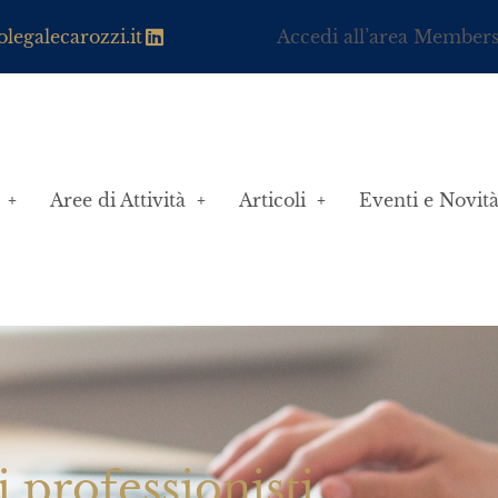
legalecarozzi.it
Accedi all’area Member
Aree di Attività
Articoli
Eventi e Novit
i professionisti