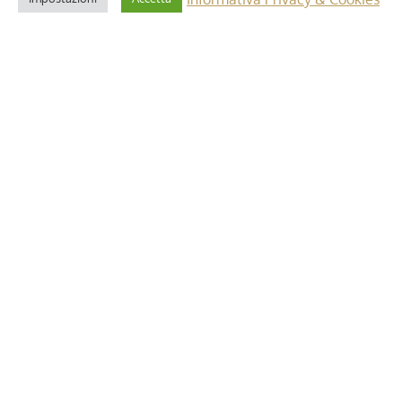
2 Maggio 2025
i”: dettagli e
Riforma