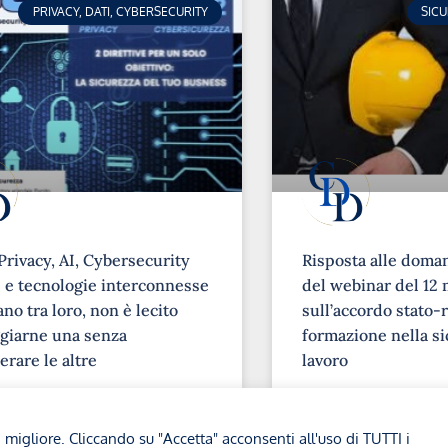
PRIVACY, DATI, CYBERSECURITY
SIC
Privacy, AI, Cybersecurity
Risposta alle doma
e tecnologie interconnesse
del webinar del 12 
no tra loro, non è lecito
sull’accordo stato-r
giarne una senza
formazione nella si
erare le altre
lavoro
➞
a migliore. Cliccando su "Accetta" acconsenti all'uso di TUTTI i