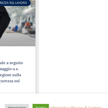
UREZZA SUL LAVORO
nde a seguito
maggio u.s.
egioni sulla
curezza sul
Informativa Privacy & Cookies
Impostazioni
Accetta