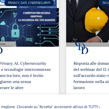
PRIVACY, DATI, CYBERSECURITY
SIC
Privacy, AI, Cybersecurity
Risposta alle doma
e tecnologie interconnesse
del webinar del 12 
no tra loro, non è lecito
sull’accordo stato-r
giarne una senza
formazione nella si
erare le altre
lavoro
➞
a migliore. Cliccando su "Accetta" acconsenti all'uso di TUTTI i