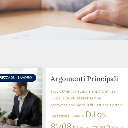
Argomenti Principali
UREZZA SUL LAVORO
#covid19
anticorruzione
appalti
art. 26
D.Lgs. n. 81/08
Asseverazione
Asseverazione Modelli di Gestione
Corte di
D.Lgs.
Cassazione
Covid 19
81/08
Datore
D.Lgs. n. 231/01