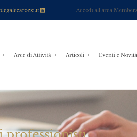
legalecarozzi.it
Accedi all’area Member
Aree di Attività
Articoli
Eventi e Novit
i professionisti