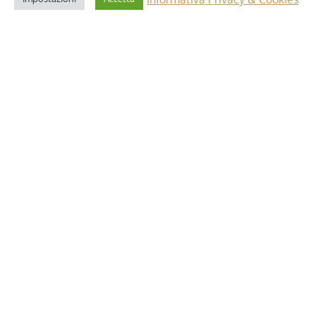
2 Maggio 2025
i”: dettagli e
Riforma