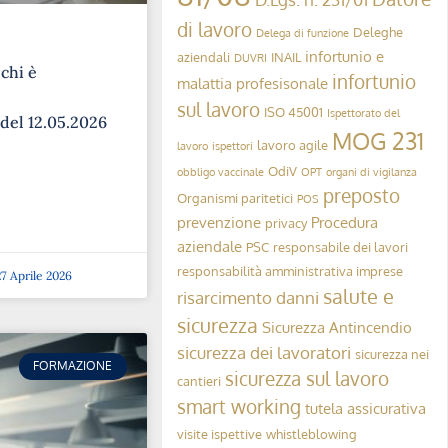
di lavoro
Deleghe
Delega di funzione
infortunio e
aziendali
INAIL
DUVRI
 chi è
infortunio
malattia profesisonale
sul lavoro
ISO 45001
Ispettorato del
 del 12.05.2026
MOG 231
lavoro agile
lavoro
ispettori
OdiV
obbligo vaccinale
OPT
organi di vigilanza
preposto
Organismi paritetici
POS
prevenzione
Procedura
privacy
aziendale
PSC
responsabile dei lavori
responsabilità amministrativa imprese
7 Aprile 2026
salute e
risarcimento danni
sicurezza
Sicurezza Antincendio
sicurezza dei lavoratori
sicurezza nei
FORMAZIONE
sicurezza sul lavoro
cantieri
smart working
tutela assicurativa
visite ispettive
whistleblowing